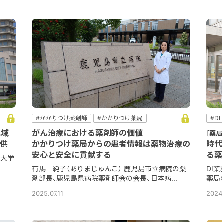
#かかりつけ薬剤師
#かかりつけ薬局
#DI
#コミュニケーション
#他職種
#病院
#フ
地域
がん治療における薬剤師の価値
［薬
#病院薬剤師
#服
供
かかりつけ薬局からの患者情報は薬物治療の
時代
安心と安全に貢献する
る薬
学大学
有馬 純子（ありまじゅんこ） 鹿児島市立病院の薬
DI
剤部長、鹿児島県病院薬剤師会の会長、日本病...
薬局
2025.07.11
2024