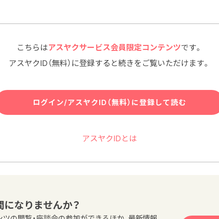
かりつけ薬剤師
#かかりつけ薬局
#コミュニケーション
#フレイル
#健
こちらは
アスヤクサービス会員限定
コンテンツ
です。
#服薬指導
#未病・予防
アスヤクID（無料）に登録すると
続きをご覧いただけます。
ログイン/アスヤクID（無料）に登録して読む
アスヤクIDとは
間になりませんか？
ンツの閲覧・座談会の参加ができるほか、最新情報