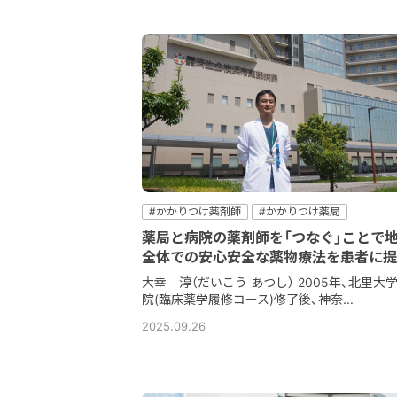
#かかりつけ薬剤師
#かかりつけ薬局
#コミュニケーション
#病院
#病院薬剤師
薬局と病院の薬剤師を「つなぐ」ことで
#薬薬連携
全体での安心安全な薬物療法を患者に提
大幸 淳（だいこう あつし） 2005年、北里大
院(臨床薬学履修コース)修了後、神奈...
2025.09.26