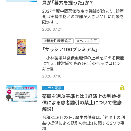
員が「墓穴を掘った」か？
2027年度中間薬価改定の議論が始まり、診療
側は実勢価格との乖離が大きい品目に対象を
限定す...
2026.07.21
#機能性表示食品
#ヘルスケア
「サラシア100プレミアム」
小林製薬は食後血糖値の上昇を抑える機能
に加え、健常域で高め（※１）のヘモグロビン
A1c値...
2026.07.16
コラム記事
薬局を選ぶ基準とは？経済上の利益提
供による患者誘引の禁止について徹底
解説！
令和8年6月23日、厚生労働省は、「経済上の利
益の提供による誘引の禁止」に関する2つの事
務...