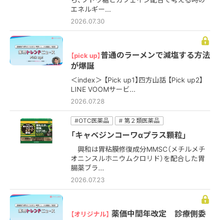
エネルギー...
2026.07.30
普通のラーメンで減塩する方法
【pick up】
が爆誕
＜index＞ 【Pick up1】四方山話 【Pick up2】
LINE VOOMサービ...
2026.07.28
#OTC医薬品
# 第２類医薬品
「キャベジンコーワαプラス顆粒」
興和は胃粘膜修復成分MMSC（メチルメチ
オニンスルホニウムクロリド）を配合した胃
腸薬ブラ...
2026.07.23
薬価中間年改定 診療側委
【オリジナル】