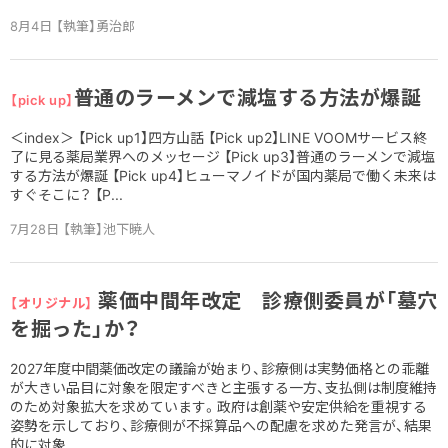
8月4日 【執筆】勇治郎
普通のラーメンで減塩する方法が爆誕
【pick up】
＜index＞ 【Pick up1】四方山話 【Pick up2】LINE VOOMサービス終
了に見る薬局業界へのメッセージ 【Pick up3】普通のラーメンで減塩
する方法が爆誕 【Pick up4】ヒューマノイドが国内薬局で働く未来は
すぐそこに？ 【P...
7月28日 【執筆】池下暁人
薬価中間年改定 診療側委員が「墓穴
【オリジナル】
を掘った」か？
2027年度中間薬価改定の議論が始まり、診療側は実勢価格との乖離
が大きい品目に対象を限定すべきと主張する一方、支払側は制度維持
のため対象拡大を求めています。政府は創薬や安定供給を重視する
姿勢を示しており、診療側が不採算品への配慮を求めた発言が、結果
的に対象...