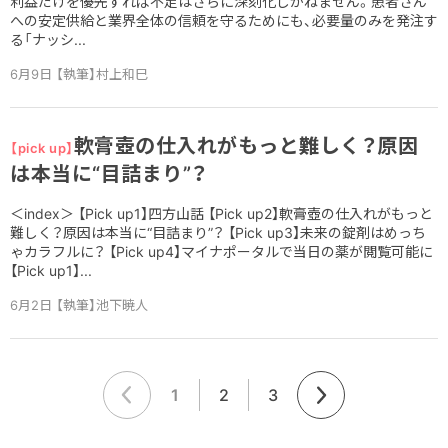
利益だけを優先すれば不足はさらに深刻化しかねません。患者さん
への安定供給と業界全体の信頼を守るためにも、必要量のみを発注す
る「ナッシ...
6月9日 【執筆】村上和巳
軟膏壺の仕入れがもっと難しく？原因
【pick up】
は本当に“目詰まり”？
＜index＞ 【Pick up1】四方山話 【Pick up2】軟膏壺の仕入れがもっと
難しく？原因は本当に“目詰まり”？ 【Pick up3】未来の錠剤はめっち
ゃカラフルに？ 【Pick up4】マイナポータルで当日の薬が閲覧可能に
【Pick up1】...
6月2日 【執筆】池下暁人
1
2
3