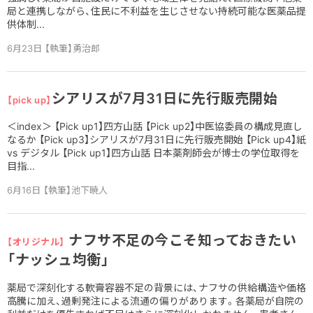
局と連携しながら、住民に不利益を生じさせない持続可能な医薬品提
供体制...
6月23日 【執筆】勇治郎
シアリスが7月31日に先行販売開始
【pick up】
＜index＞ 【Pick up1】四方山話 【Pick up2】中医協委員の構成見直し
なるか 【Pick up3】シアリスが7月31日に先行販売開始 【Pick up4】紙
vs デジタル 【Pick up1】四方山話 日本薬剤師会が博士の学位取得を
目指...
6月16日 【執筆】池下暁人
ナフサ不足の今こそ知っておきたい
【オリジナル】
「ナッシュ均衡」
薬局で深刻化する軟膏容器不足の背景には、ナフサの供給構造や価格
高騰に加え、過剰発注による流通の偏りがあります。各薬局が自院の