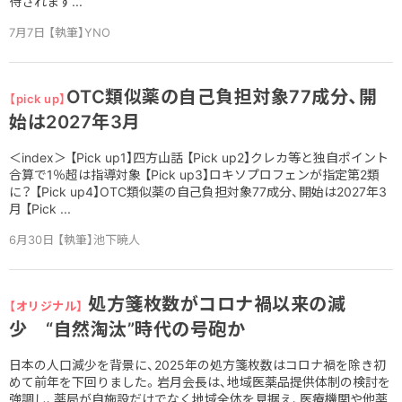
待されます...
7月7日 【執筆】YNO
OTC類似薬の自己負担対象77成分、開
【pick up】
始は2027年3月
＜index＞ 【Pick up1】四方山話 【Pick up2】クレカ等と独自ポイント
合算で1％超は指導対象 【Pick up3】ロキソプロフェンが指定第2類
に？ 【Pick up4】OTC類似薬の自己負担対象77成分、開始は2027年3
月 【Pick ...
6月30日 【執筆】池下暁人
処方箋枚数がコロナ禍以来の減
【オリジナル】
少 “自然淘汰”時代の号砲か
日本の人口減少を背景に、2025年の処方箋枚数はコロナ禍を除き初
めて前年を下回りました。岩月会長は、地域医薬品提供体制の検討を
強調し、薬局が自施設だけでなく地域全体を見据え、医療機関や他薬