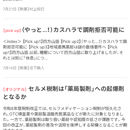
7月21日 【執筆】村上和巳
（やっと…！）カスハラで調剤拒否可能に
【pick up】
＜index＞ 【Pick up1】四方山話 【Pick up2】（やっと…！）カスハラで調
剤拒否可能に 【Pick up3】地域連携薬局は謎の数値要件へ 【Pick
up1】四方山話 以前、睡眠について四方山話に取り上げましたが、そ
れとは別に「休息」につ...
7月14日 【執筆】池下暁人
セルメ税制は「薬局製剤」への起爆剤
【オリジナル】
となるか
令和8年度税制改正では、セルフメディケーション税制が恒久化さ
れ、OTC検査薬や薬局製造販売医薬品などが新たに対象となりまし
た。一方で、薬局製剤は取り扱い薬局や認知度の低さが課題です。今
回の改正が、薬局製剤の普及や活用を後押しする契機となることが期