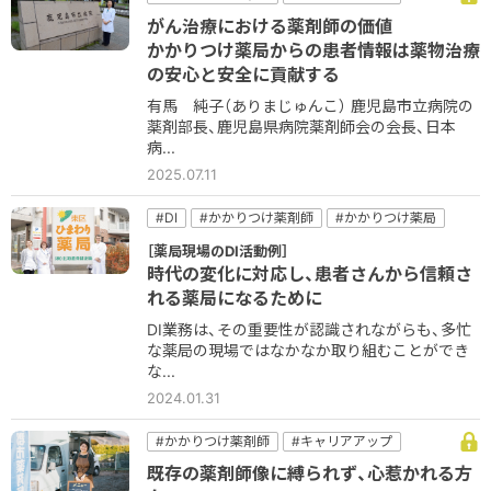
#コミュニケーション
#他職種
#病院
がん治療における薬剤師の価値
#病院薬剤師
かかりつけ薬局からの患者情報は薬物治療
の安心と安全に貢献する
有馬 純子（ありまじゅんこ） 鹿児島市立病院の
薬剤部長、鹿児島県病院薬剤師会の会長、日本
病...
2025.07.11
#DI
#かかりつけ薬剤師
#かかりつけ薬局
#フォローアップ
#患者コミュニケーション
［薬局現場のDI活動例］
#服薬指導
時代の変化に対応し、患者さんから信頼さ
れる薬局になるために
DI業務は、その重要性が認識されながらも、多忙
な薬局の現場ではなかなか取り組むことができ
な...
2024.01.31
#かかりつけ薬剤師
#キャリアアップ
#コミュニケーション
＃他職種
既存の薬剤師像に縛られず、心惹かれる方
#健康サポート
#在宅
#地域密着