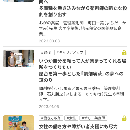
向へ
#新しい薬剤師
多職種を巻き込みながら薬剤師の新たな役
割を創り出す
おがの薬局 管理薬剤師 町田一美（まちだ か
ずみ）先生 大学卒業後、地元秩父の医薬品卸企
業...
2023.03.08
#SNS
#キャリアアップ
#コミュニケーション
＃他職種
#地域密着
いつか自分を頼って人が集まってくれる場
#新しい薬剤師
#経営
所をつくりたい
屋台を第一歩とした『調剤喫茶』の夢への
道のり
調剤喫茶いしまる／まんまる薬局 管理薬剤
師 石丸勝之（いしまる かつゆき）先生 6年制
大学...
2023.01.06
#働き方改革
#女性
#新しい薬剤師
#薬局
女性の働き方や障がい者支援にも尽力