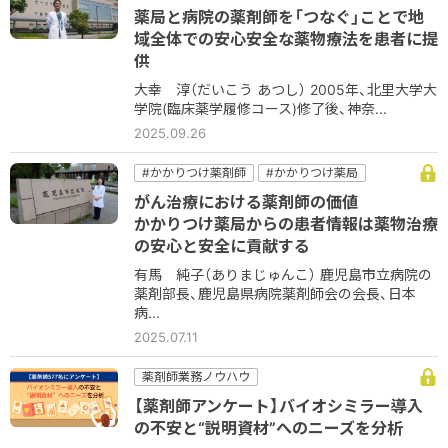
#コミュニケーション
#病院
#病院薬剤師
薬局と病院の薬剤師を「つなぐ」ことで地
#薬薬連携
域全体での安心安全な薬物療法を患者に提
供
大幸 淳（だいこう あつし） 2005年、北里大学大
学院(臨床薬学履修コース)修了後、神奈...
2025.09.26
#かかりつけ薬剤師
#かかりつけ薬局
#コミュニケーション
#他職種
#病院
がん治療における薬剤師の価値
#病院薬剤師
かかりつけ薬局からの患者情報は薬物治療
の安心と安全に貢献する
有馬 純子（ありまじゅんこ） 鹿児島市立病院の
薬剤部長、鹿児島県病院薬剤師会の会長、日本
病...
2025.07.11
薬剤師業務ノウハウ
【薬剤師アンケート】バイオシミラー導入
の不安と“説明資材”へのニーズを分析