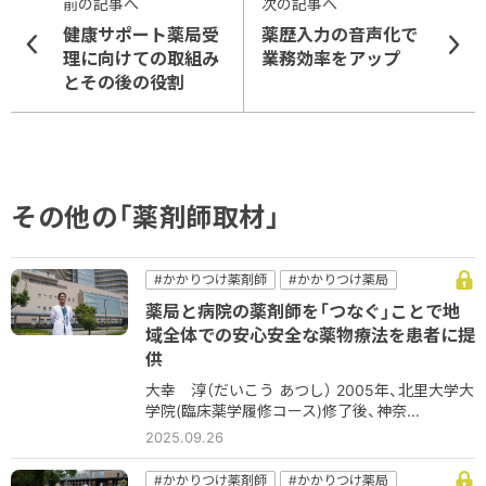
前の記事へ
次の記事へ
健康サポート薬局受
薬歴入力の音声化で
理に向けての取組み
業務効率をアップ
とその後の役割
その他の「薬剤師取材」
#かかりつけ薬剤師
#かかりつけ薬局
#コミュニケーション
#病院
#病院薬剤師
薬局と病院の薬剤師を「つなぐ」ことで地
#薬薬連携
域全体での安心安全な薬物療法を患者に提
供
大幸 淳（だいこう あつし） 2005年、北里大学大
学院(臨床薬学履修コース)修了後、神奈...
2025.09.26
#かかりつけ薬剤師
#かかりつけ薬局