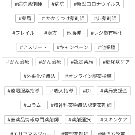
#病院薬剤師
#病院
#新型コロナウイルス
#薬局
＃かかりつけ薬剤師
#非薬剤師
#フレイル
#漢方
他職種
#レジ袋有料化
#アスリート
#キャンペーン
#他業種
＃がん治療
#がん治療
#認定薬局
#糖尿病ケア
#外来化学療法
#オンライン服薬指導
#遠隔服薬指導
＃吸入指導
#DI
#薬局支援金
#コラム
#精神科薬物療法認定薬剤師
#医薬品情報専門薬剤師
#薬剤選択
#スキンケア
#エリアマネジャー
#管理薬剤師
#働き方改革