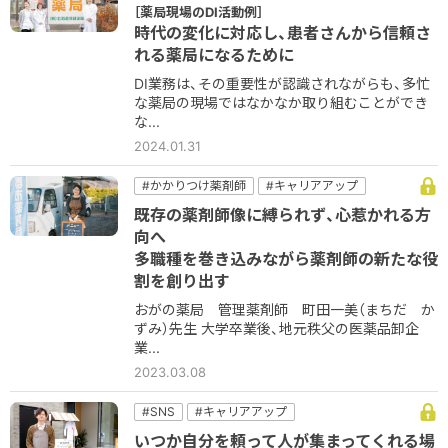
#フォローアップ
#患者コミュニケーション
［薬局現場のDI活動例］
#服薬指導
時代の変化に対応し、患者さんから信頼さ
れる薬局になるために
DI業務は、その重要性が認識されながらも、多忙
な薬局の現場ではなかなか取り組むことができ
な...
2024.01.31
#かかりつけ薬剤師
#キャリアアップ
#コミュニケーション
＃他職種
既存の薬剤師像に縛られず、心惹かれる方
#健康サポート
#在宅
#地域密着
向へ
#新しい薬剤師
多職種を巻き込みながら薬剤師の新たな役
割を創り出す
おがの薬局 管理薬剤師 町田一美（まちだ か
ずみ）先生 大学卒業後、地元秩父の医薬品卸企
業...
2023.03.08
#SNS
#キャリアアップ
#コミュニケーション
＃他職種
#地域密着
いつか自分を頼って人が集まってくれる場