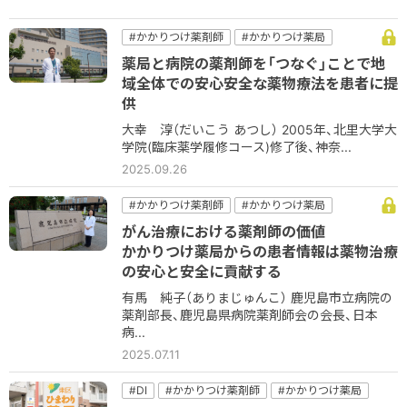
#かかりつけ薬剤師
#かかりつけ薬局
#コミュニケーション
#病院
#病院薬剤師
薬局と病院の薬剤師を「つなぐ」ことで地
#薬薬連携
域全体での安心安全な薬物療法を患者に提
供
大幸 淳（だいこう あつし） 2005年、北里大学大
学院(臨床薬学履修コース)修了後、神奈...
2025.09.26
#かかりつけ薬剤師
#かかりつけ薬局
#コミュニケーション
#他職種
#病院
がん治療における薬剤師の価値
#病院薬剤師
かかりつけ薬局からの患者情報は薬物治療
の安心と安全に貢献する
有馬 純子（ありまじゅんこ） 鹿児島市立病院の
薬剤部長、鹿児島県病院薬剤師会の会長、日本
病...
2025.07.11
#DI
#かかりつけ薬剤師
#かかりつけ薬局