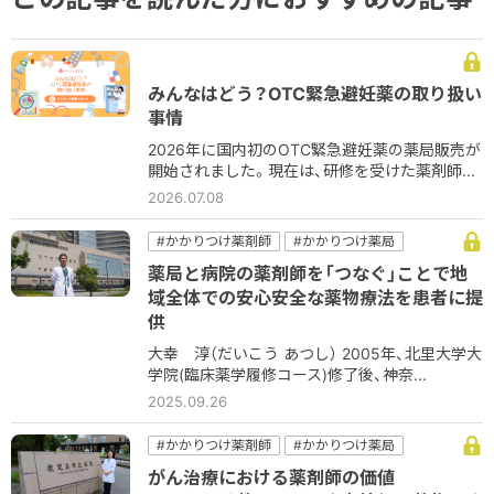
みんなはどう？OTC緊急避妊薬の取り扱い
事情
2026年に国内初のOTC緊急避妊薬の薬局販売が
開始されました。現在は、研修を受けた薬剤師...
2026.07.08
#かかりつけ薬剤師
#かかりつけ薬局
#コミュニケーション
#病院
#病院薬剤師
薬局と病院の薬剤師を「つなぐ」ことで地
#薬薬連携
域全体での安心安全な薬物療法を患者に提
供
大幸 淳（だいこう あつし） 2005年、北里大学大
学院(臨床薬学履修コース)修了後、神奈...
2025.09.26
#かかりつけ薬剤師
#かかりつけ薬局
#コミュニケーション
#他職種
#病院
がん治療における薬剤師の価値
#病院薬剤師