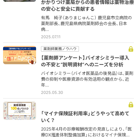
かかりつけ薬局からの患者情報は薬物治療
の安心と安全に貢献する
有馬 純子（ありまじゅんこ） 鹿児島市立病院の
薬剤部長、鹿児島県病院薬剤師会の会長、日本
病...
2025.07.11
薬剤師業務ノウハウ
【薬剤師アンケート】バイオシミラー導入
の不安と“説明資材”へのニーズを分析
バイオシミラー（バイオ医薬品の後発品）は、薬剤
費の抑制や医療資源の有効活用の観点から、近
年...
2025.05.30
「マイナ保険証利用率」どうやって高めて
いく？
2025年4月の診療報酬改定の見直しにより、「医
療DX推進体制整備加算」におけるマイナ保険...