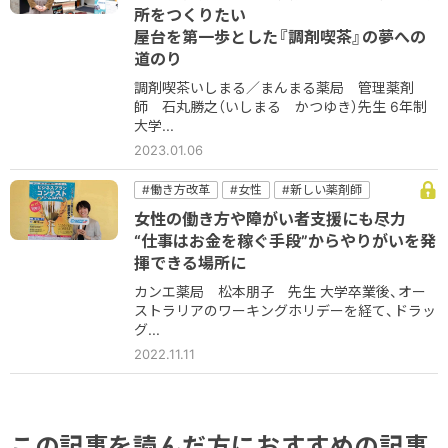
#新しい薬剤師
#経営
所をつくりたい
屋台を第一歩とした『調剤喫茶』の夢への
道のり
調剤喫茶いしまる／まんまる薬局 管理薬剤
師 石丸勝之（いしまる かつゆき）先生 6年制
大学...
2023.01.06
#働き方改革
#女性
#新しい薬剤師
#薬局
女性の働き方や障がい者支援にも尽力
“仕事はお金を稼ぐ手段”からやりがいを発
揮できる場所に
カンエ薬局 松本朋子 先生 大学卒業後、オー
ストラリアのワーキングホリデーを経て、ドラッ
グ...
2022.11.11
この記事を読んだ方におすすめの記事