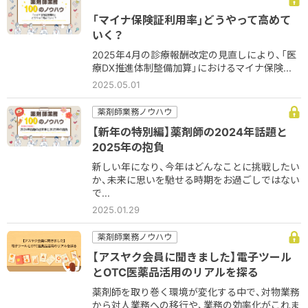
「マイナ保険証利用率」どうやって高めて
いく？
2025年4月の診療報酬改定の見直しにより、「医
療DX推進体制整備加算」におけるマイナ保険...
2025.05.01
薬剤師業務ノウハウ
【新年の特別編】薬剤師の2024年話題と
2025年の抱負
新しい年になり、今年はどんなことに挑戦したい
か、未来に思いを馳せる時期をお過ごしではない
で...
2025.01.29
薬剤師業務ノウハウ
【アスヤク会員に聞きました】電子ツール
とOTC医薬品活用のリアルを探る
薬剤師を取り巻く環境が変化する中で、対物業務
から対人業務への移行や、業務の効率化がこれま