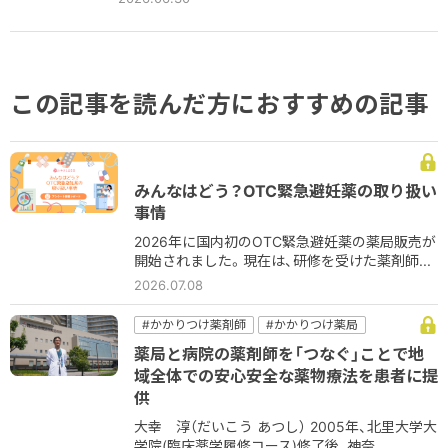
この記事を読んだ方におすすめの記事
みんなはどう？OTC緊急避妊薬の取り扱い
事情
2026年に国内初のOTC緊急避妊薬の薬局販売が
開始されました。現在は、研修を受けた薬剤師...
2026.07.08
#かかりつけ薬剤師
#かかりつけ薬局
#コミュニケーション
#病院
#病院薬剤師
薬局と病院の薬剤師を「つなぐ」ことで地
#薬薬連携
域全体での安心安全な薬物療法を患者に提
供
大幸 淳（だいこう あつし） 2005年、北里大学大
学院(臨床薬学履修コース)修了後、神奈...