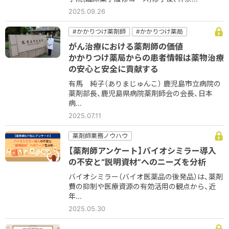
2025.09.26
#かかりつけ薬剤師
#かかりつけ薬局
#コミュニケーション
#他職種
#病院
がん治療における薬剤師の価値
#病院薬剤師
かかりつけ薬局からの患者情報は薬物治療
の安心と安全に貢献する
有馬 純子（ありまじゅんこ） 鹿児島市立病院の
薬剤部長、鹿児島県病院薬剤師会の会長、日本
病...
2025.07.11
薬剤師業務ノウハウ
【薬剤師アンケート】バイオシミラー導入
の不安と“説明資材”へのニーズを分析
バイオシミラー（バイオ医薬品の後発品）は、薬剤
費の抑制や医療資源の有効活用の観点から、近
年...
2025.05.30