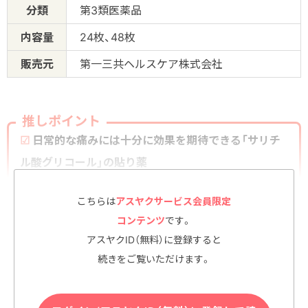
分類
第3類医薬品
内容量
24枚、48枚
販売元
第一三共ヘルスケア株式会社
推しポイント
☑
日常的な痛みには十分に効果を期待できる「サリチ
ル酸グリコール」の貼り薬
☑
副作用リスクが非常に低く、気軽に使える
こちらは
アスヤクサービス会員限定
☑
値段が安く、コストパフォーマンスにも優れる
コンテンツ
です。
アスヤクID（無料）に登録すると
続きをご覧いただけます。