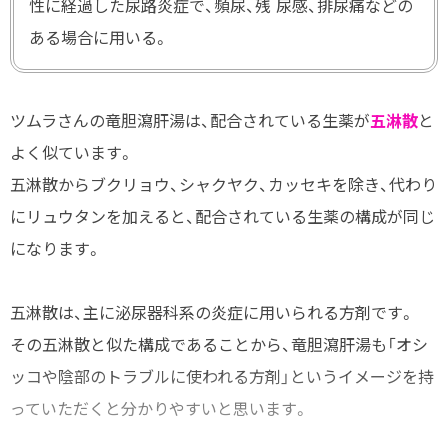
性に経過した尿路炎症で、頻尿、残 尿感、排尿痛などの
ある場合に用いる。
ツムラさんの竜胆瀉肝湯は、配合されている生薬が
五淋散
と
よく似ています。
五淋散からブクリョウ、シャクヤク、カッセキを除き、代わり
にリュウタンを加えると、配合されている生薬の構成が同じ
になります。
五淋散は、主に泌尿器科系の炎症に用いられる方剤です。
その五淋散と似た構成であることから、竜胆瀉肝湯も「オシ
ッコや陰部のトラブルに使われる方剤」というイメージを持
っていただくと分かりやすいと思います。