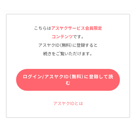
竜胆瀉肝湯の中心となる生薬：リュ
こちらは
アスヤクサービス会員限定
ウタンとは
コンテンツ
です。
アスヤクID（無料）に登録すると
続きをご覧いただけます。
ログイン/アスヤクID（無料）に登録して読
む
アスヤクIDとは