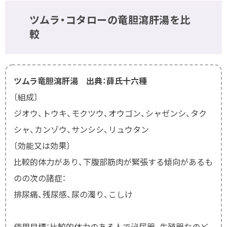
ツムラ・コタローの竜胆瀉肝湯を比
較
ツムラ竜胆瀉肝湯 出典：薛氏十六種
〔組成〕
ジオウ、トウキ、モクツウ、オウゴン、シャゼンシ、タク
シャ、カンゾウ、サンシシ、リュウタン
〔効能又は効果〕
比較的体力があり、下腹部筋肉が緊張する傾向があるも
のの次の諸症：
排尿痛、残尿感、尿の濁り、こしけ
使用目標：比較的体力のある人で泌尿器、生殖器なのど