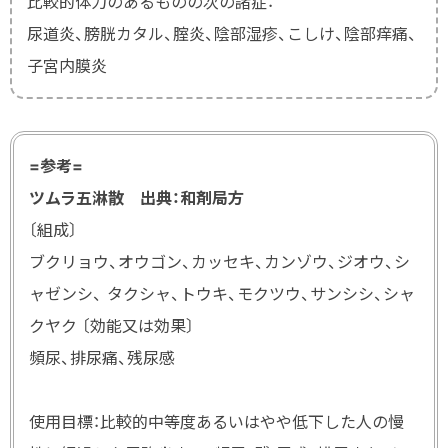
比較的体力のあるものの次の諸症：
尿道炎、膀胱カタル、腟炎、陰部湿疹、こしけ、陰部痒痛、
子宮内膜炎
=参考=
ツムラ五淋散 出典：和剤局方
〔組成〕
ブクリョウ、オウゴン、カッセキ、カンゾウ、ジオウ、シ
ャゼンシ、 タクシャ、トウキ、モクツウ、サンシシ、シャ
クヤク 〔効能又は効果〕
頻尿、排尿痛、残尿感
使用目標：比較的中等度あるいはやや低下した人の慢