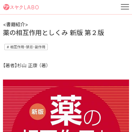
<書籍紹介>
薬の相互作用としくみ 新版 第２版
# 相互作用・禁忌・副作用
【著者】杉山 正康 （著）