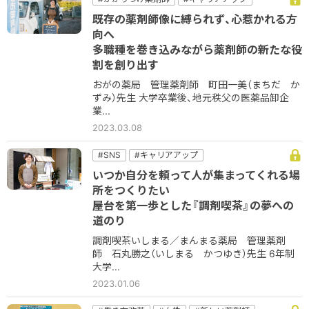
#コミュニケーション
＃他職種
既存の薬剤師像に縛られず、心惹かれる方
#健康サポート
#在宅
#地域密着
向へ
#新しい薬剤師
多職種を巻き込みながら薬剤師の新たな役
割を創り出す
おがの薬局 管理薬剤師 町田一美（まちだ か
ずみ）先生 大学卒業後、地元秩父の医薬品卸企
業...
2023.03.08
#SNS
#キャリアアップ
#コミュニケーション
＃他職種
#地域密着
いつか自分を頼って人が集まってくれる場
#新しい薬剤師
#経営
所をつくりたい
屋台を第一歩とした『調剤喫茶』の夢への
道のり
調剤喫茶いしまる／まんまる薬局 管理薬剤
師 石丸勝之（いしまる かつゆき）先生 6年制
大学...
2023.01.06