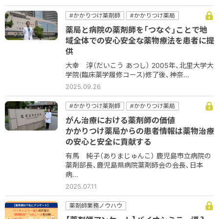
#かかりつけ薬剤師
#かかりつけ薬局
#コミュニケーション
#病院
#病院薬剤師
薬局と病院の薬剤師を「つなぐ」ことで地
#薬薬連携
域全体での安心安全な薬物療法を患者に提
供
大幸 淳（だいこう あつし） 2005年、北里大学大
学院(臨床薬学履修コース)修了後、神奈...
2025.09.26
#かかりつけ薬剤師
#かかりつけ薬局
#コミュニケーション
#他職種
#病院
がん治療における薬剤師の価値
#病院薬剤師
かかりつけ薬局からの患者情報は薬物治療
の安心と安全に貢献する
有馬 純子（ありまじゅんこ） 鹿児島市立病院の
薬剤部長、鹿児島県病院薬剤師会の会長、日本
病...
2025.07.11
薬剤師業務ノウハウ