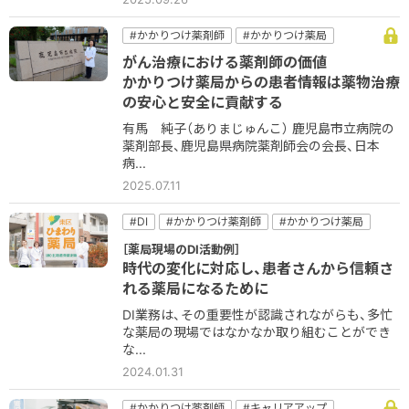
#かかりつけ薬剤師
#かかりつけ薬局
#コミュニケーション
#他職種
#病院
がん治療における薬剤師の価値
#病院薬剤師
かかりつけ薬局からの患者情報は薬物治療
の安心と安全に貢献する
有馬 純子（ありまじゅんこ） 鹿児島市立病院の
薬剤部長、鹿児島県病院薬剤師会の会長、日本
病...
2025.07.11
#DI
#かかりつけ薬剤師
#かかりつけ薬局
#フォローアップ
#患者コミュニケーション
［薬局現場のDI活動例］
#服薬指導
時代の変化に対応し、患者さんから信頼さ
れる薬局になるために
DI業務は、その重要性が認識されながらも、多忙
な薬局の現場ではなかなか取り組むことができ
な...
2024.01.31
#かかりつけ薬剤師
#キャリアアップ