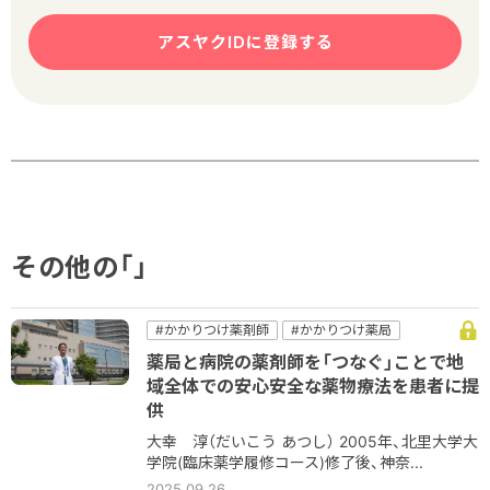
アスヤクIDに登録する
その他の「」
#かかりつけ薬剤師
#かかりつけ薬局
#コミュニケーション
#病院
#病院薬剤師
薬局と病院の薬剤師を「つなぐ」ことで地
#薬薬連携
域全体での安心安全な薬物療法を患者に提
供
大幸 淳（だいこう あつし） 2005年、北里大学大
学院(臨床薬学履修コース)修了後、神奈...
2025.09.26