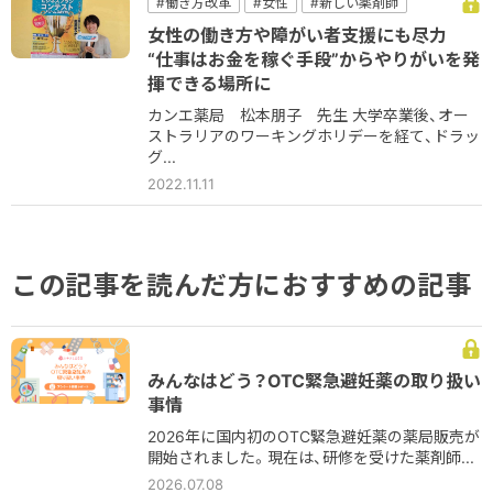
#働き方改革
#女性
#新しい薬剤師
#薬局
女性の働き方や障がい者支援にも尽力
“仕事はお金を稼ぐ手段”からやりがいを発
揮できる場所に
カンエ薬局 松本朋子 先生 大学卒業後、オー
ストラリアのワーキングホリデーを経て、ドラッ
グ...
2022.11.11
この記事を読んだ方におすすめの記事
みんなはどう？OTC緊急避妊薬の取り扱い
事情
2026年に国内初のOTC緊急避妊薬の薬局販売が
開始されました。現在は、研修を受けた薬剤師...
2026.07.08