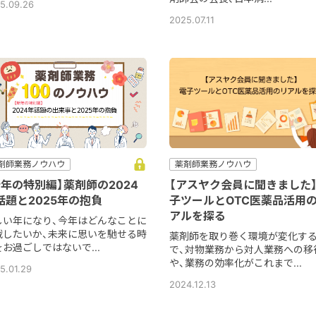
5.09.26
2025.07.11
剤師業務ノウハウ
薬剤師業務ノウハウ
新年の特別編】薬剤師の2024
【アスヤク会員に聞きました
話題と2025年の抱負
子ツールとOTC医薬品活用
アルを探る
しい年になり、今年はどんなことに
戦したいか、未来に思いを馳せる時
薬剤師を取り巻く環境が変化す
お過ごしではないで...
で、対物業務から対人業務への移
や、業務の効率化がこれまで...
5.01.29
2024.12.13