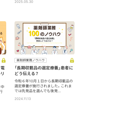
2025.05.30
薬剤師業務ノウハウ
】電
「長期収載品の選定療養」患者に
のリ
どう伝える？
令和６年10月１日から長期収載品の
選定療養が施行されました。これま
る中
では先発品を選んでも後発...
行
2024.11.13