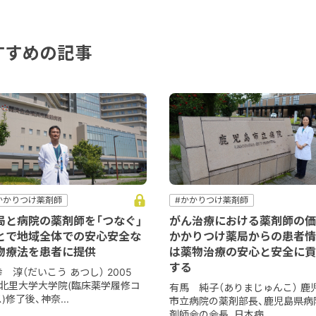
すすめの記事
かかりつけ薬剤師
#かかりつけ薬剤師
かかりつけ薬局
#かかりつけ薬局
局と病院の薬剤師を「つなぐ」
がん治療における薬剤師の価
コミュニケーション
#病院
#コミュニケーション
#他職種
とで地域全体での安心安全な
かかりつけ薬局からの患者情
病院薬剤師
#薬薬連携
#病院
#病院薬剤師
物療法を患者に提供
は薬物治療の安心と安全に貢
する
 淳（だいこう あつし） 2005
、北里大学大学院(臨床薬学履修コ
有馬 純子（ありまじゅんこ） 鹿
)修了後、神奈...
市立病院の薬剤部長、鹿児島県病
剤師会の会長、日本病...