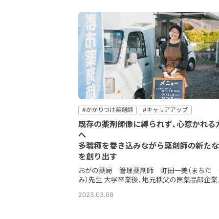
#かかりつけ薬剤師
#キャリアアップ
#コミュニケーション
＃他職種
#健康サポー
既存の薬剤師像に縛られず、心惹かれる
#在宅
#地域密着
#新しい薬剤師
へ
多職種を巻き込みながら薬剤師の新たな
を創り出す
おがの薬局 管理薬剤師 町田一美（まちだ 
み）先生 大学卒業後、地元秩父の医薬品卸企業..
2023.03.08