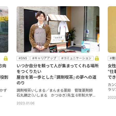
#SNS
#キャリアアップ
#コミュニケーション
#働
ト
＃他職種
#地域密着
#新しい薬剤師
#経営
方向
いつか自分を頼って人が集まってくれる場所
女性
をつくりたい
“仕
役割
屋台を第一歩とした『調剤喫茶』の夢への道
でき
のり
カン
ラリ
かず
調剤喫茶いしまる／まんまる薬局 管理薬剤師
.
石丸勝之（いしまる かつゆき）先生 6年制大学...
2022.
2023.01.06