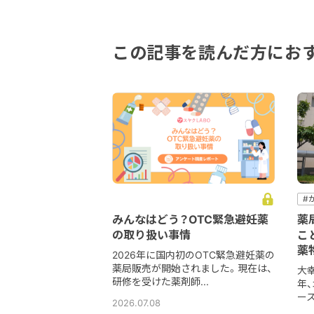
この記事を読んだ方にお
#
#
みんなはどう？OTC緊急避妊薬
薬
#
の取り扱い事情
こ
#
薬
2026年に国内初のOTC緊急避妊薬の
薬局販売が開始されました。現在は、
大幸
研修を受けた薬剤師...
年
ース
2026.07.08