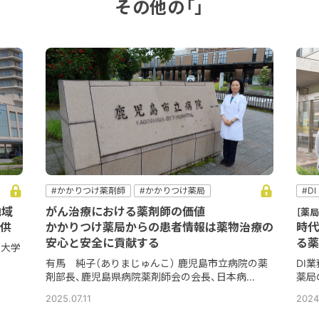
その他の「」
#かかりつけ薬剤師
#かかりつけ薬局
#DI
#コミュニケーション
#他職種
#病院
#フ
地域
がん治療における薬剤師の価値
［薬
#病院薬剤師
#服
供
かかりつけ薬局からの患者情報は薬物治療の
時代
安心と安全に貢献する
る薬
学大学
有馬 純子（ありまじゅんこ） 鹿児島市立病院の薬
DI
剤部長、鹿児島県病院薬剤師会の会長、日本病...
薬局
2025.07.11
2024