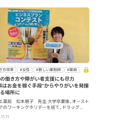
き方改革
#女性
#新しい薬剤師
#薬局
の働き方や障がい者支援にも尽力
事はお金を稼ぐ手段”からやりがいを発揮
る場所に
エ薬局 松本朋子 先生 大学卒業後、オースト
アのワーキングホリデーを経て、ドラッグ...
11.11