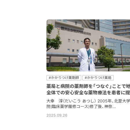
#かかりつけ薬剤師
#かかりつけ薬局
#コミュニケーション
#病院
#病院薬剤師
薬局と病院の薬剤師を「つなぐ」ことで
#薬薬連携
全体での安心安全な薬物療法を患者に提
大幸 淳（だいこう あつし） 2005年、北里大
院(臨床薬学履修コース)修了後、神奈...
2025.09.26