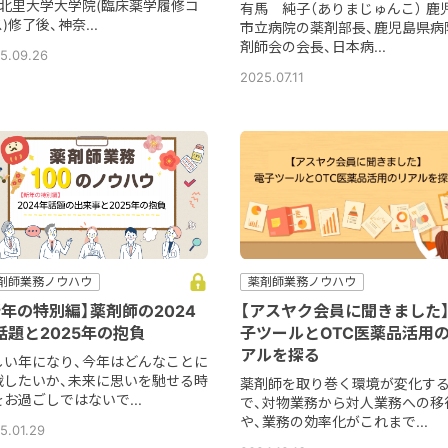
、北里大学大学院(臨床薬学履修コ
有馬 純子（ありまじゅんこ） 鹿
)修了後、神奈...
市立病院の薬剤部長、鹿児島県病
剤師会の会長、日本病...
5.09.26
2025.07.11
剤師業務ノウハウ
薬剤師業務ノウハウ
新年の特別編】薬剤師の2024
【アスヤク会員に聞きました
話題と2025年の抱負
子ツールとOTC医薬品活用
アルを探る
しい年になり、今年はどんなことに
戦したいか、未来に思いを馳せる時
薬剤師を取り巻く環境が変化す
お過ごしではないで...
で、対物業務から対人業務への移
や、業務の効率化がこれまで...
5.01.29