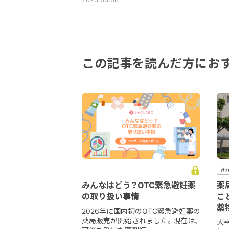
この記事を読んだ方にお
#
#
みんなはどう？OTC緊急避妊薬
薬
#
の取り扱い事情
こ
#
薬
2026年に国内初のOTC緊急避妊薬の
薬局販売が開始されました。現在は、
大幸