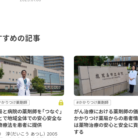
すすめの記事
かかりつけ薬剤師
#かかりつけ薬剤師
かかりつけ薬局
#かかりつけ薬局
局と病院の薬剤師を「つなぐ」
がん治療における薬剤師の価
コミュニケーション
#病院
#コミュニケーション
#他職種
とで地域全体での安心安全な
かかりつけ薬局からの患者情
病院薬剤師
#薬薬連携
#病院
#病院薬剤師
物療法を患者に提供
は薬物治療の安心と安全に貢
する
 淳（だいこう あつし） 2005