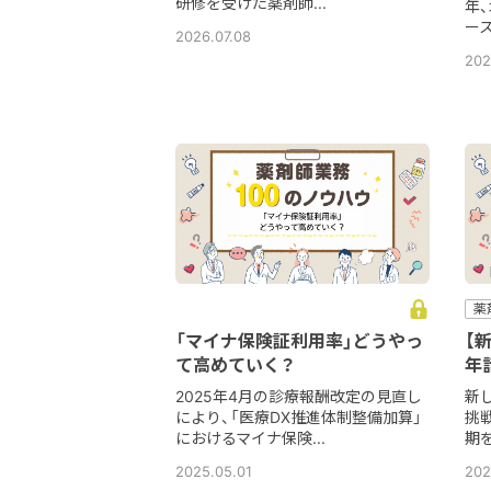
研修を受けた薬剤師...
年
ース
2026.07.08
202
薬
「マイナ保険証利用率」どうやっ
【
て高めていく？
年
2025年4月の診療報酬改定の見直し
新
により、「医療DX推進体制整備加算」
挑
におけるマイナ保険...
期を
2025.05.01
202