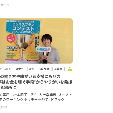
.01.31
き方改革
#女性
#新しい薬剤師
#薬局
の働き方や障がい者支援にも尽力
事はお金を稼ぐ手段”からやりがいを発揮
る場所に
エ薬局 松本朋子 先生 大学卒業後、オースト
アのワーキングホリデーを経て、ドラッグ...
11.11