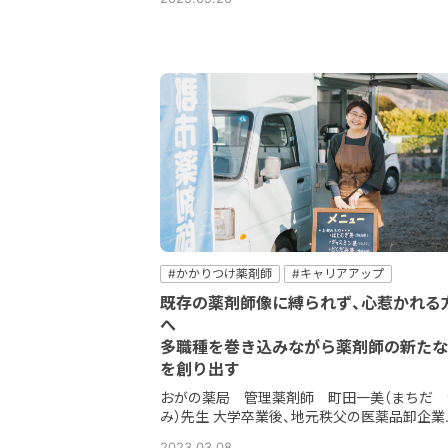
#かかりつけ薬剤師
#キャリアアップ
#コミュニケーション
＃他職種
#健康サポー
既存の薬剤師像に縛られず、心惹かれる
#在宅
#地域密着
#新しい薬剤師
へ
多職種を巻き込みながら薬剤師の新たな
を創り出す
おがの薬局 管理薬剤師 町田一美（まちだ 
み）先生 大学卒業後、地元秩父の医薬品卸企業..
2023.03.08