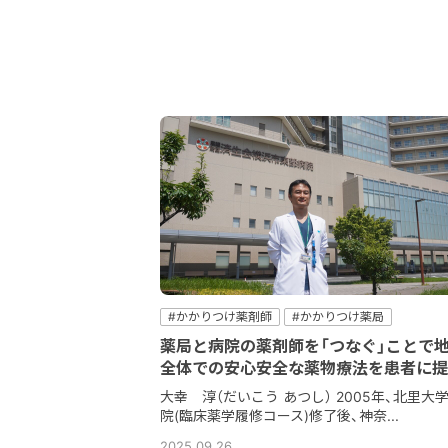
#かかりつけ薬剤師
#かかりつけ薬局
#コミュニケーション
#病院
#病院薬剤師
薬局と病院の薬剤師を「つなぐ」ことで
#薬薬連携
全体での安心安全な薬物療法を患者に提
大幸 淳（だいこう あつし） 2005年、北里大
院(臨床薬学履修コース)修了後、神奈...
2025.09.26