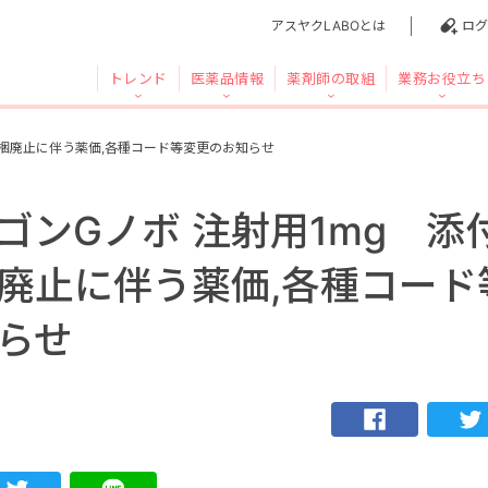
アスヤクLABOとは
ログ
トレンド
医薬品情報
薬剤師の取組
業務お役立ち
同梱廃止に伴う薬価,各種コード等変更のお知らせ
ゴンGノボ 注射用1mg 添
廃止に伴う薬価,各種コード
らせ