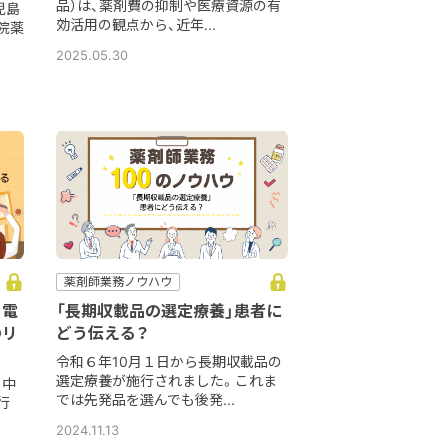
品）は、薬剤費の抑制や医療資源の有
児島
効活用の観点から、近年...
院薬
2025.05.30
薬剤師業務ノウハウ
】電
「長期収載品の選定療養」患者に
のリ
どう伝える？
令和６年10月１日から長期収載品の
選定療養が施行されました。これま
る中
では先発品を選んでも後発...
行
2024.11.13