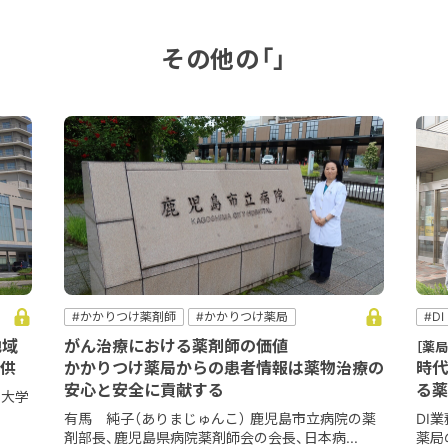
その他の「」
#かかりつけ薬剤師
#かかりつけ薬局
#DI
#コミュニケーション
#他職種
#病院
#フ
地域
がん治療における薬剤師の価値
［薬
#病院薬剤師
#服
供
かかりつけ薬局からの患者情報は薬物治療の
時代
安心と安全に貢献する
る薬
学大学
有馬 純子（ありまじゅんこ） 鹿児島市立病院の薬
DI
剤部長、鹿児島県病院薬剤師会の会長、日本病...
薬局