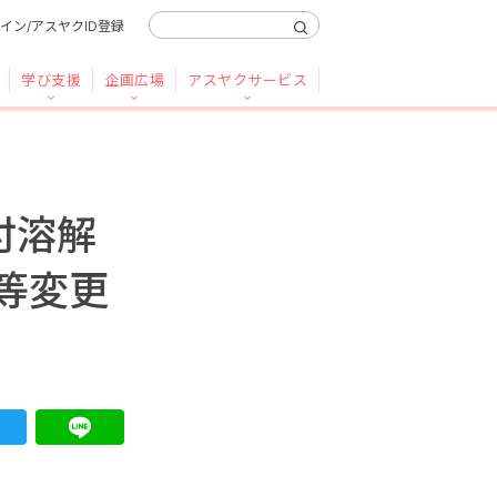
イン/アスヤクID登録
学び支援
企画広場
アスヤクサービス
付溶解
等変更