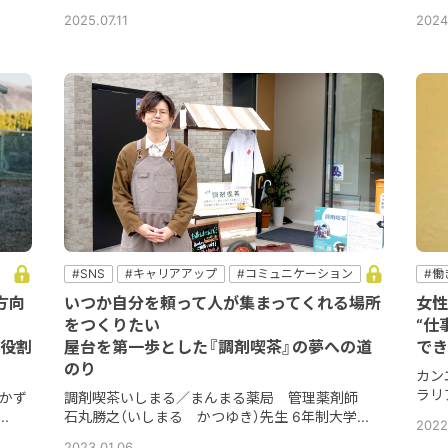
2025.07.11
2024
#SNS
#キャリアアップ
#コミュニケーション
#働
ト
＃他職種
#地域密着
#新しい薬剤師
#経営
方向
いつか自分を頼って人が集まってくれる場所
女性
をつくりたい
“仕
役割
屋台を第一歩とした『調剤喫茶』の夢への道
でき
のり
カン
ラリ
かず
調剤喫茶いしまる／まんまる薬局 管理薬剤師
.
石丸勝之（いしまる かつゆき）先生 6年制大学...
2022.
2023.01.06